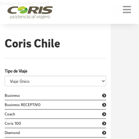
[[snippet.template.icons]]
Togg
navi
Coris Chile
Tipo de Viaje
Business
Business RECEPTIVO
Coach
Coris 100
Diamond