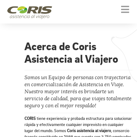
[[snippet.template.icons]]
Togg
navi
Acerca de Coris
Asistencia al Viajero
Somos un Equipo de personas con trayectoria
en comercialización de Asistencia en Viaje.
Nuestro mayor interés es brindarte un
servicio de calidad, para que viajes totalmente
seguro y con el mejor respaldo!
CORIS
tiene experiencia y probada estructura para solucionar
rápida y efectivamente cualquier imprevisto en cualquier
lugar del mundo. Somos
Coris asistencia al viajero
, consorcio
francés constituido en 1988 que cuenta con 3.750 empleados