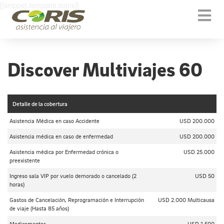
[[snippet.template.icons]]
Togg
navi
Discover Multiviajes 60
Detalle de la cobertura
Asistencia Médica en caso Accidente
USD 200.000
Asistencia médica en caso de enfermedad
USD 200.000
Asistencia médica por Enfermedad crónica o
USD 25.000
preexistente
Ingreso sala VIP por vuelo demorado o cancelado (2
USD 50
horas)
Gastos de Cancelación, Reprogramación e Interrupción
USD 2.000 Multicausa
de viaje (Hasta 85 años)
Medicamentos
USD 1.500