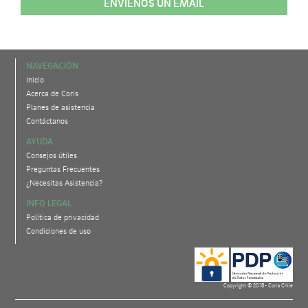
ENVÍENOS UN EMAIL
NAVEGACIÓN
Inicio
Acerca de Coris
Planes de asistencia
Contáctanos
AYUDA
Consejos útiles
Preguntas Frecuentes
¿Necesitas Asistencia?
INFO LEGAL
Política de privacidad
Condiciones de uso
Copyright © 2018- Coris Chile