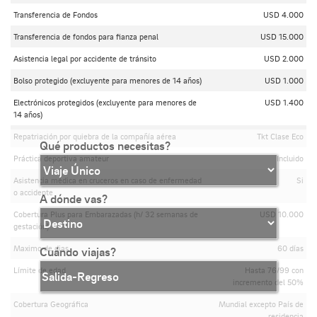
Transferencia de Fondos
USD 4.000
Transferencia de fondos para fianza penal
USD 15.000
Asistencia legal por accidente de tránsito
USD 2.000
Bolso protegido (excluyente para menores de 14 años)
USD 1.000
Electrónicos protegidos (excluyente para menores de
USD 1.400
14 años)
Repatriación por quiebra de la compañía aérea
Tkt Clase Eco
Qué productos necesitas?
Práctica deportiva amateur
Incluido
Asistencia médica en cruceros en caso de enfermedad
Si
o accidente
A dónde vas?
Cobertura Plus para Embarazadas (h/ 32 semanas de
USD 10.000
gestación)
Maximo de dias
60 días
Cuándo viajas?
Límite de edad
Hasta 76/99 con
incremento del 50%
Cobertura Geográfica
Mundial excepto País de
residencia