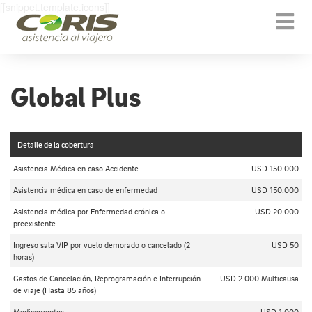
[[snippet.template.icons]]
Togg
navi
Global Plus
Detalle de la cobertura
Asistencia Médica en caso Accidente
USD 150.000
Asistencia médica en caso de enfermedad
USD 150.000
Asistencia médica por Enfermedad crónica o
USD 20.000
preexistente
Ingreso sala VIP por vuelo demorado o cancelado (2
USD 50
horas)
Gastos de Cancelación, Reprogramación e Interrupción
USD 2.000 Multicausa
de viaje (Hasta 85 años)
Medicamentos
USD 1.000