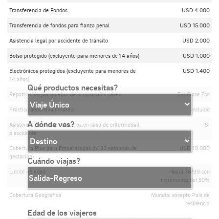
Transferencia de Fondos
USD 4.000
Transferencia de fondos para fianza penal
USD 15.000
Asistencia legal por accidente de tránsito
USD 2.000
Bolso protegido (excluyente para menores de 14 años)
USD 1.000
Electrónicos protegidos (excluyente para menores de
USD 1.400
14 años)
Qué productos necesitas?
Repatriación por quiebra de la compañía aérea
Tkt Clase Eco
Práctica deportiva amateur
Incluido
A dónde vas?
Asistencia médica en cruceros en caso de enfermedad
Si
o accidente
Cobertura Plus para Embarazadas (h/ 32 semanas de
USD 10.000
gestación)
Cuándo viajas?
Límite de edad
Hasta 76/99 con
incremento del 50%
Cobertura Geográfica
Mundial excepto País de
residencia
Edad de los viajeros