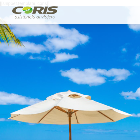
[[snippet.template.icons]]