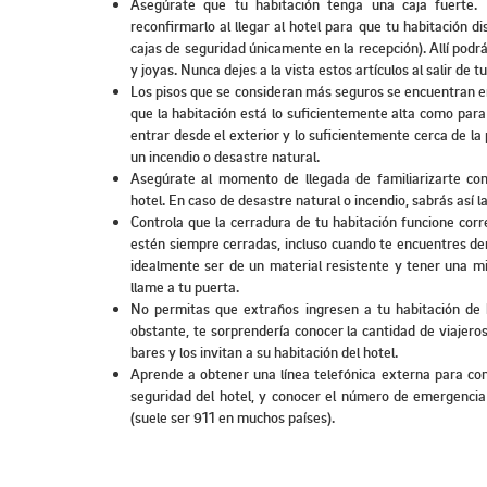
Asegúrate que tu habitación tenga una caja fuerte. 
reconfirmarlo al llegar al hotel para que tu habitación d
cajas de seguridad únicamente en la recepción). Allí podrá
y joyas. Nunca dejes a la vista estos artículos al salir de t
Los pisos que se consideran más seguros se encuentran ent
que la habitación está lo suficientemente alta como para q
entrar desde el exterior y lo suficientemente cerca de l
un incendio o desastre natural.
Asegúrate al momento de llegada de familiarizarte con
hotel. En caso de desastre natural o incendio, sabrás así l
Controla que la cerradura de tu habitación funcione cor
estén siempre cerradas, incluso cuando te encuentres den
idealmente ser de un material resistente y tener una mi
llame a tu puerta.
No permitas que extraños ingresen a tu habitación de 
obstante, te sorprendería conocer la cantidad de viajer
bares y los invitan a su habitación del hotel.
Aprende a obtener una línea telefónica externa para com
seguridad del hotel, y conocer el número de emergencia
(suele ser 911 en muchos países).