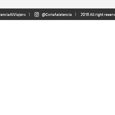
tenciaAlViajero
@CorisAsistencia
2018 All right reser
AYUDA
Consejos útiles
P
Preguntas Frecuentes
C
¿Necesitas Asistencia?