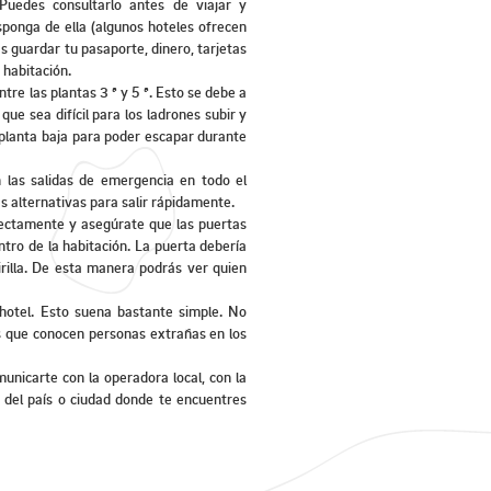
Puedes consultarlo antes de viajar y
isponga de ella (algunos hoteles ofrecen
s guardar tu pasaporte, dinero, tarjetas
u habitación.
re las plantas 3 ª y 5 ª. Esto se debe a
ue sea difícil para los ladrones subir y
a planta baja para poder escapar durante
 las salidas de emergencia en todo el
as alternativas para salir rápidamente.
rectamente y asegúrate que las puertas
tro de la habitación. La puerta debería
rilla. De esta manera podrás ver quien
hotel. Esto suena bastante simple. No
os que conocen personas extrañas en los
unicarte con la operadora local, con la
 del país o ciudad donde te encuentres