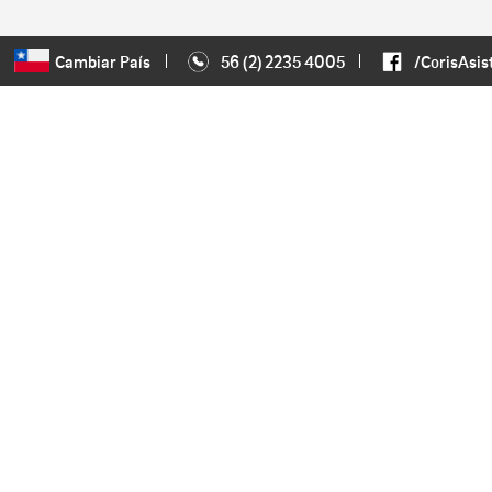
Cambiar País
56 (2) 2235 4005
/CorisAsis
NAVEGACIÓN
Inicio
Acerca de Coris
Planes de asistencia
Contáctanos