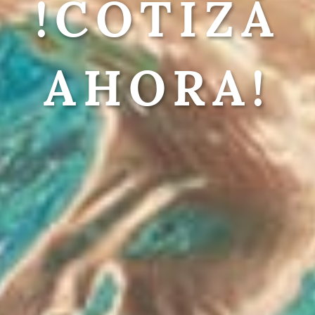
!COTIZÁ
AHORA!