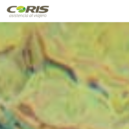
[[snippet.template.icons]]