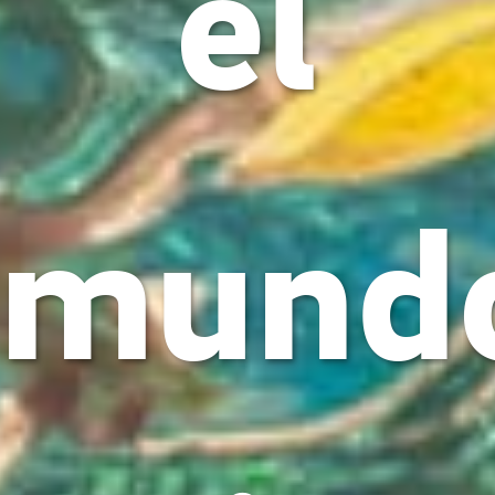
el
mund